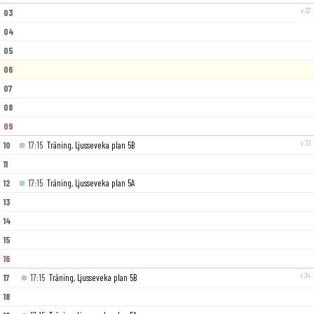
v.32
03
04
05
06
07
08
09
v.33
10
17:15
Träning, Ljusseveka plan 5B
11
12
17:15
Träning, Ljusseveka plan 5A
13
14
15
16
v.34
17
17:15
Träning, Ljusseveka plan 5B
18