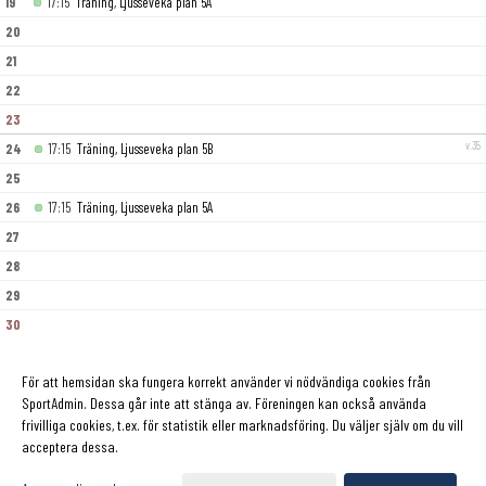
19
17:15
Träning, Ljusseveka plan 5A
20
21
22
23
v.35
24
17:15
Träning, Ljusseveka plan 5B
25
26
17:15
Träning, Ljusseveka plan 5A
27
28
29
30
v.36
31
17:15
Träning, Ljusseveka plan 5B
För att hemsidan ska fungera korrekt använder vi nödvändiga cookies från
SportAdmin. Dessa går inte att stänga av. Föreningen kan också använda
frivilliga cookies, t.ex. för statistik eller marknadsföring. Du väljer själv om du vill
acceptera dessa.
Cookie-inställningar
Gå till Webbversion