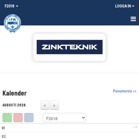
F2018
LOGGA IN
HEM
NYHETER
KALENDER
MATCHER
TRUPPEN
Kalender
Prenumerera >>
BILDGALLERI
AUGUSTI 2026
DOKUMENT
KONTAKT
v.31
01
02