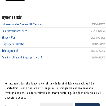
Nyhetsarkiv
Intresseanmälan Spelare IFK Värnamo
2024-01-10 16:18
Halör Invitiational 2023
2023-11-04 20:44
Skadevi Cup
2023-07-02 20:03
Cupseger i Halmstad
2023-05-19 20:31
Träningscamp!!!
2023-04-23 21:07
Anmälan till utbildningsläger 3 och 4
2023-04-13 21:17
För att hemsidan ska fungera korrekt använder vi nödvändiga cookies från
SportAdmin. Dessa går inte att stänga av. Föreningen kan också använda
frivilliga cookies, t.ex. för statistik eller marknadsföring. Du väljer själv om du vill
acceptera dessa.
Cookie-inställningar
Gå till Webbversion