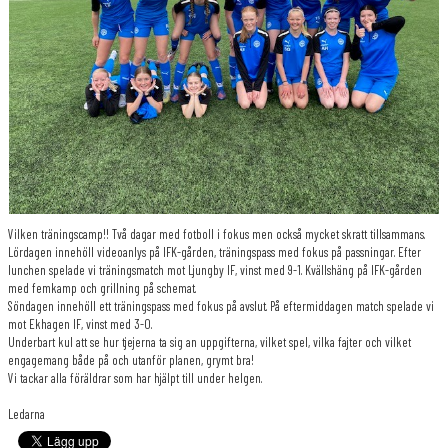
Vilken träningscamp!! Två dagar med fotboll i fokus men också mycket skratt tillsammans.
Lördagen innehöll videoanlys på IFK-gården, träningspass med fokus på passningar. Efter
lunchen spelade vi träningsmatch mot Ljungby IF, vinst med 9-1. Kvällshäng på IFK-gården
med femkamp och grillning på schemat.
Söndagen innehöll ett träningspass med fokus på avslut. På eftermiddagen match spelade vi
mot Ekhagen IF, vinst med 3-0.
Underbart kul att se hur tjejerna ta sig an uppgifterna, vilket spel, vilka fajter och vilket
engagemang både på och utanför planen, grymt bra!
Vi tackar alla föräldrar som har hjälpt till under helgen.
Ledarna