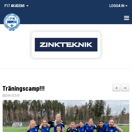
F17 AKADEMI
LOGGA IN
HEM
NYHETER
KALENDER
MATCHER
TRUPPEN
Träningscamp!!!
<
>
BILDGALLERI
2023-04-23 21:07
DOKUMENT
KONTAKT