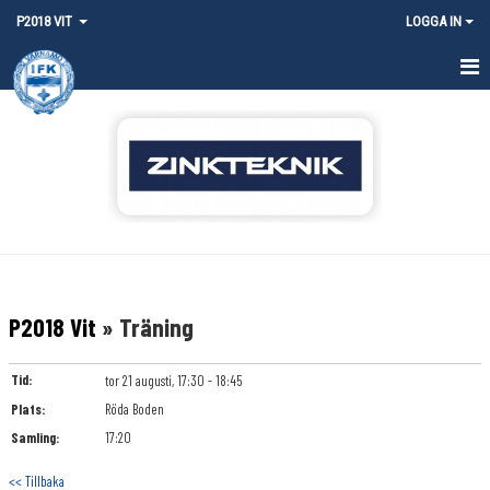
P2018 VIT
LOGGA IN
HEM
NYHETER
KALENDER
MATCHER
TRUPPEN
P2018 Vit
» Träning
BILDGALLERI
Tid:
tor 21 augusti, 17:30 - 18:45
DOKUMENT
Plats:
Röda Boden
Samling:
17:20
KONTAKT
<< Tillbaka