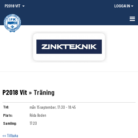
P2018 VIT
LOGGA IN
HEM
NYHETER
KALENDER
MATCHER
TRUPPEN
P2018 Vit
» Träning
BILDGALLERI
Tid:
mån 15 september, 17:30 - 18:45
DOKUMENT
Plats:
Röda Boden
Samling:
17:20
KONTAKT
<< Tillbaka