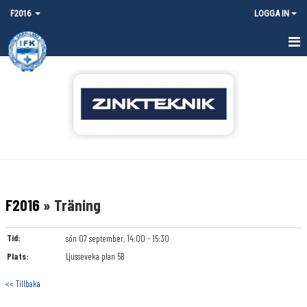
F2016
LOGGA IN
HEM
NYHETER
KALENDER
MATCHER
TRUPPEN
F2016
» Träning
BILDGALLERI
Tid:
sön 07 september, 14:00 - 15:30
DOKUMENT
Plats:
Ljusseveka plan 5B
KONTAKT
<< Tillbaka